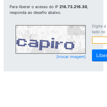
Para liberar o acesso
do IP
216.73.216.30
,
responda ao desafio abaixo.
Digite 
lado no
[trocar imagem]